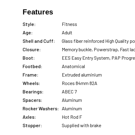
Features
Style:
Fitness
Age:
Adult
Shell and Cuff:
Glass fiber reinforced High Quality p
Closure:
Memory buckle, Powerstrap, Fast la
Boot:
EES Easy Entry System, PAP Progres
Footbed:
Anatomical
Frame:
Extruded aluminium
Wheels:
Roces 84mm 82A
Bearings:
ABEC 7
Spacers:
Aluminum
Rocker Washers:
Aluminum
Axles:
Hot Rod F
Stopper:
Supplied with brake