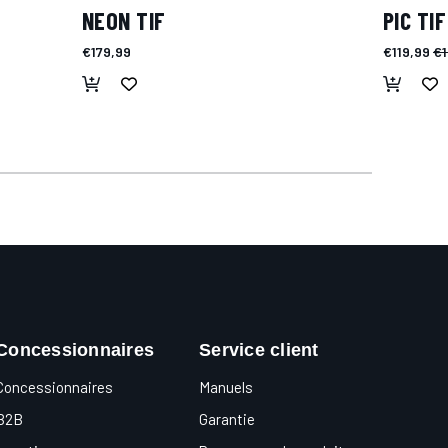
NEON TIF
PIC TIF
€179,99
€119,99
€1
Concessionnaires
Service client
Concessionnaires
Manuels
B2B
Garantie