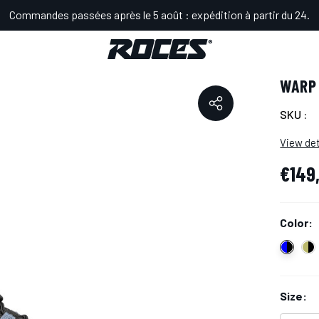
Commandes passées après le 5 août : expédition à partir du 24.
 THREAD TIF
WARP 
SKU :
View det
€149
Color:
Size: