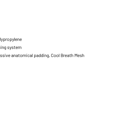
olypropylene
cing system
sive anatomical padding, Cool Breath Mesh