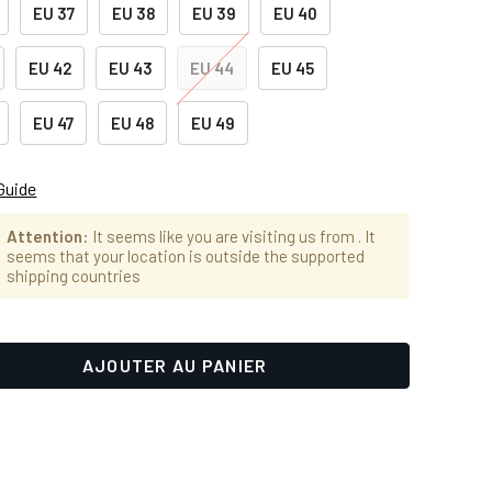
EU 37
EU 38
EU 39
EU 40
EU 42
EU 43
EU 44
EU 45
EU 47
EU 48
EU 49
Guide
Attention
: It seems like you are visiting us from
. It
seems that your location is outside the supported
shipping countries