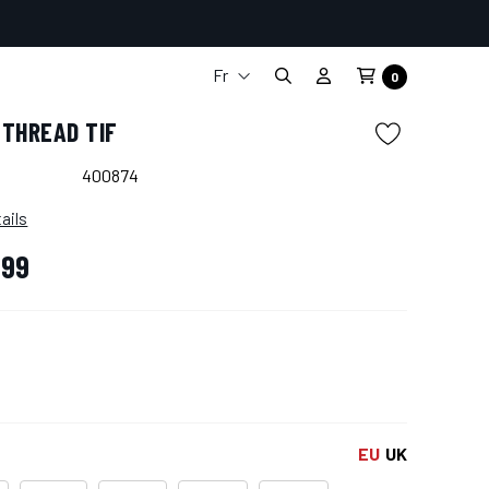
Fr
0
It
THREAD TIF
En
De
400874
Es
ails
,99
EU
UK