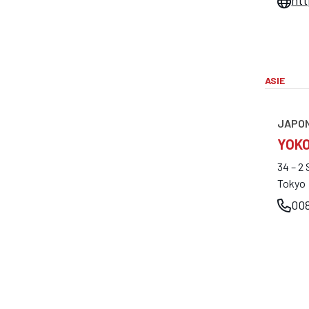
htt
ASIE
JAPO
YOK
34 – 2
Tokyo
008