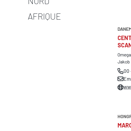
NORD
AFRIQUE
DANE
CENT
SCAN
Omega 
Jakob 
00 
Em
ww
HONGR
MAR