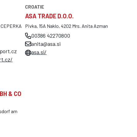
CROATIE
ASA TRADE D.O.O.
306 CEPERKA
Pivka, 15A Naklo, 4202 Mrs. Anita Azman
00386 42270800
anita@asa.si
port.cz
asa.si/
t.cz/
BH & CO
rsdorf am