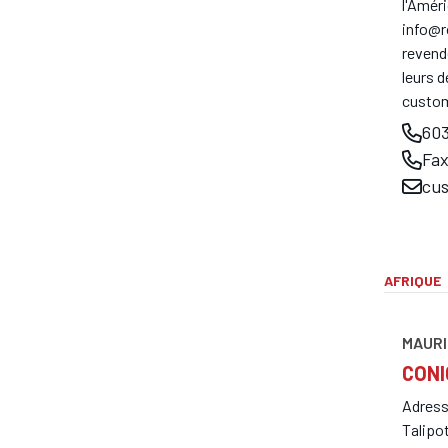
l'Amér
info@r
revend
leurs 
custo
603
Fax
cu
AFRIQUE
MAURI
CONI
Adress
Talipo