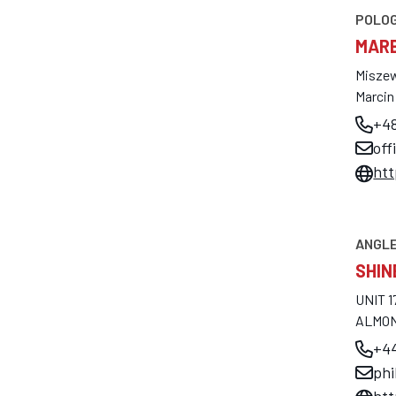
POLO
MAR
Miszew
Marcin
+48
of
htt
ANGL
SHIN
UNIT 
ALMON
+44
phi