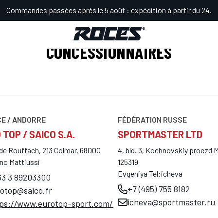
Commandes passées après le 5 août : expédition à partir du 24.
CONCESSIONNAIRES
E / ANDORRE
FÉDÉRATION RUSSE
 TOP / SAICO S.A.
SPORTMASTER LTD
de Rouffach, 213 Colmar, 68000
4, bld. 3, Kochnovskiy proezd
uno Mattiussi
125319
Evgeniya Tel:icheva
33 3 89203300
+7 (495) 755 8182
otop@saico.fr
icheva@sportmaster.ru
tps://www.eurotop-sport.com/