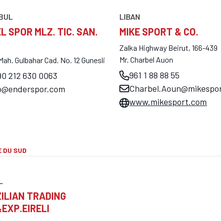
BUL
LIBAN
L SPOR MLZ. TIC. SAN.
MIKE SPORT & CO.
Zalka Highway Beirut, 166-439
Mr. Charbel Auon
Mah. Gulbahar Cad. No. 12 Gunesli
961 1 88 88 55
0 212 630 0063
Charbel.Aoun@mikespo
fo@enderspor.com
www.mikesport.com
 DU SUD
L
ILIAN TRADING
&EXP.EIRELI