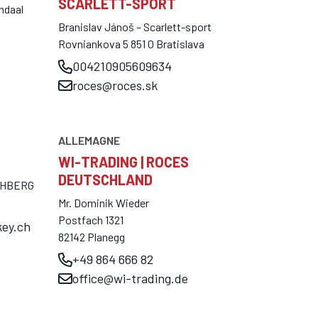
SCARLETT-SPORT
ndaal
Branislav Jánoš – Scarlett-sport
Rovniankova 5 851 0 Bratislava
004210905609634
roces@roces.sk
ALLEMAGNE
WI-TRADING | ROCES
DEUTSCHLAND
RCHBERG
Mr. Dominik Wieder
Postfach 1321
key.ch
82142 Planegg
+49 864 666 82
office@wi-trading.de