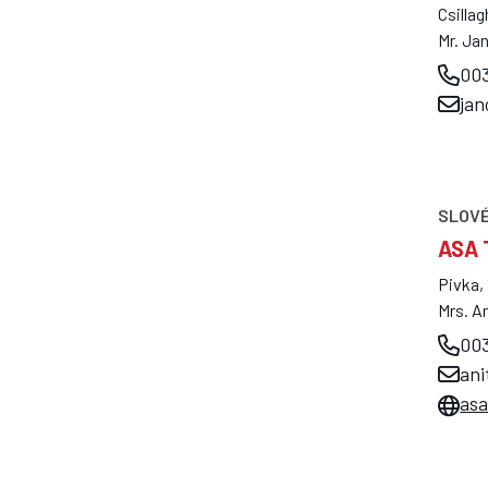
Csilla
Mr. Ja
003
ja
SLOVÉ
ASA 
Pivka,
Mrs. A
00
ani
asa