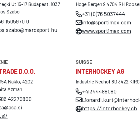
ghegki Ut 15-17 Budapest, 1037
Hoge Bergen 9 4704 RH Roose
nos Szabo
+31 (0)76 5037444
6 1505970 0
info@sportimex.com
nos.szabo@marosport.hu
www.sportimex.com
NIE
SUISSE
TRADE D.O.O.
INTERHOCKEY AG
 15A Naklo, 4202
Industrie Neuhof 8D 3422 KI
nita Azman
+41344488080
386 42270800
Lionardi.kurt@interhoc
ta@asa.si
https://interhockey.ch
.si/