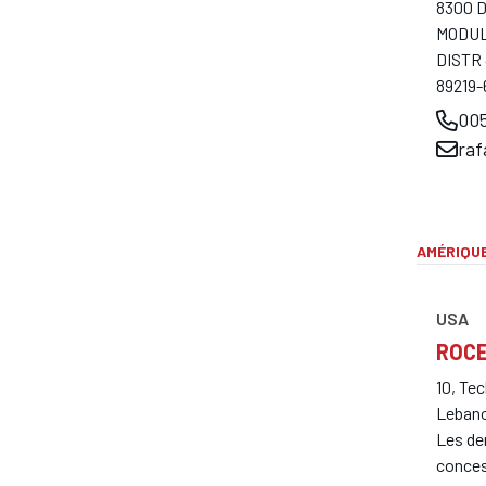
8300 
MODUL
DISTR
89219
005
ra
AMÉRIQUE
USA
ROCE
10, Te
Lebano
Les de
conces