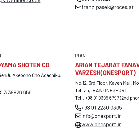
ps://shiner.co.uk
franz.pasek@roces.at
N
IRAN
OYAMA SHOTEN CO
ARIAN TEJARAT FANA
VARZESH(ONESPORT)
 SenJu Akebono Cho Adachiku,
No.12, 3rd Floor, Kaveh Mall, Mo
Tehran, IRAN ONESPORT
1 3 38826 656
Tel:. +98 91 9395 6797 (2nd ph
+98 91 2230 0305
info@onesport.ir
www.onesport.ir