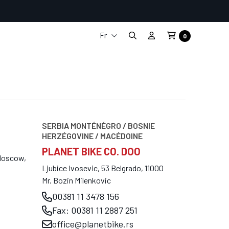
Fr
0
It
En
De
Es
SERBIA MONTÉNÉGRO / BOSNIE
HERZÉGOVINE / MACÉDOINE
PLANET BIKE CO. DOO
 Moscow,
Ljubice Ivosevic, 53 Belgrado, 11000
Mr. Bozin Milenkovic
00381 11 3478 156
Fax: 00381 11 2887 251
office@planetbike.rs