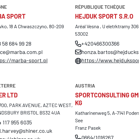
GNE
RÉPUBLIQUE TCHÈQUE
BA SPORT
HEJDUK SPORT S.R.O
ko, 18 A Chwaszczyno, 80-209
Aréal Vesna , U eletrktrarny 
53002
 58 684 99 28
+420466300366
fice@marba.com.pl
honza.bartos@hejducks
ps://marba-sport.pl
https://www.hejdukspor
ETERRE
AUSTRIA
ER LTD
SPORTCONSULTING GM
KG
1700, PARK AVENUE, AZTEC WEST,
DSBURY BRISTOL BS32 4UA
Katharinenweg 5, A-7141 Pode
See
 117 955 6035
Franz Pasek
l.harvey@shiner.co.uk
0664/1016267