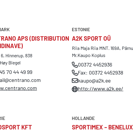
MARK
ESTONIE
RANO APS (DISTRIBUTION
A2K SPORT OÜ
DINAVE)
Riia Maja Riia MNT. 169A, Pärn
Mr.Kaupo Koplus
6, Hinnerup, 838
Høy Biegel
00372 4452936
45 70 44 49 99
Fax: 00372 4452938
ail@centrano.com
kaupo@a2k.ee
w.centrano.com
http://www.a2k.ee/
IE
HOLLANDE
OSPORT KFT
SPORTIMEX – BENELU