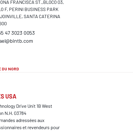
DONA FRANCISCA ST.,BLOCO 03,
O F, PERINI BUSINESS PARK
 JOINVILLE, SANTA CATERINA
-600
5 47 3023 0053
fael@bintb.com
 DU NORD
S USA
chnology Drive Unit 1B West
n N.H. 03784
mandes adressées aux
sionnaires et revendeurs pour