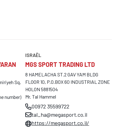
ISRAËL
VARAN
MGS SPORT TRADING LTD
8 HAMELACHA ST.2 GAV YAM BLDG
FLOOR 10, P.O.BOX 60 INDUSTRIAL ZONE
niriyeh Sq,
HOLON 5881504
Mr. Tal Hammel
one number)
00972 35599722
tal_ha@megasport.co.il
https://megasport.co.il/