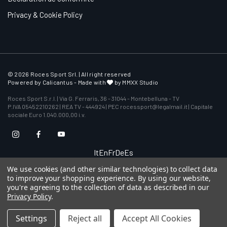
Privacy & Cookie Policy
© 2026 Roces Sport Srl. | All right reserved
Powered by
Calicantus
- Made with
by MMXX Studio
Roces Sport S.r.l. | Via G. Ferraris, 36 - 31044 - Montebelluna - TV
P.IVA 05452210262 | REA TV - 444924 | PEC rocessport@legalmail.it | Capitale
sociale Euro 1.040.000,00 i.v.
It
En
Fr
De
Es
We use cookies (and other similar technologies) to collect data
to improve your shopping experience.
By using our website,
you're agreeing to the collection of data as described in our
Privacy Policy
.
Settings
Reject all
Accept All Cookies