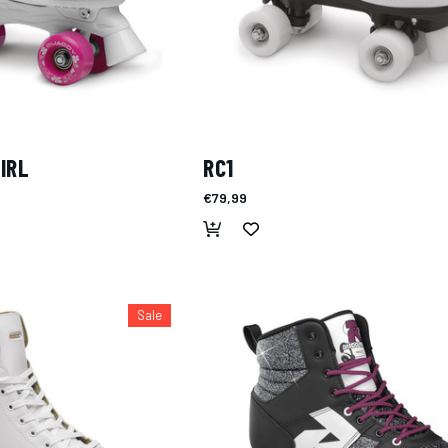
IRL
RC1
€79,99
Sale