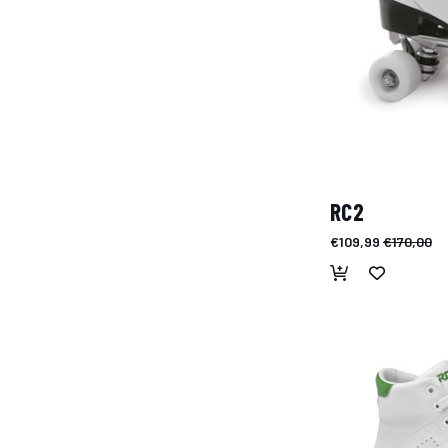
RC2
€109,99
€170,00