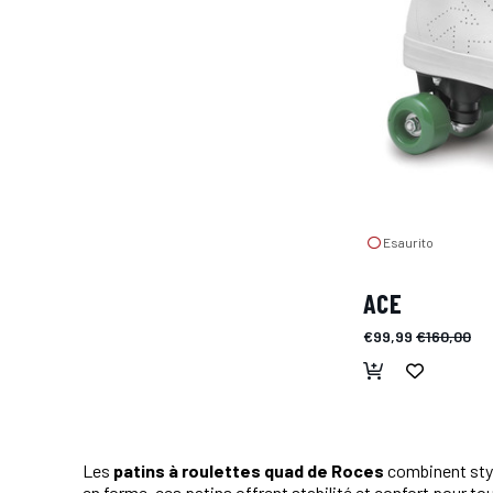
Esaurito
ACE
€99,99
€160,00
Les
patins à roulettes quad de Roces
combinent styl
en forme, ces patins offrent stabilité et confort pour to