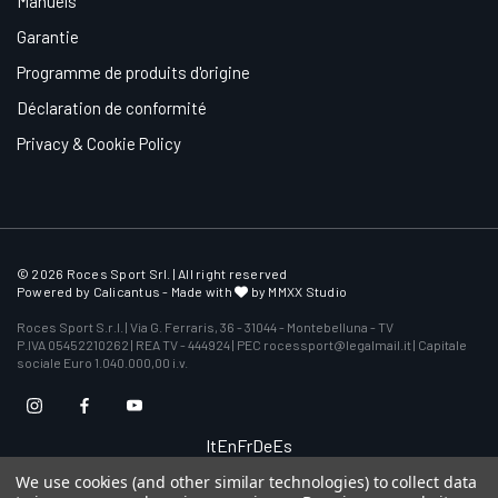
Manuels
Garantie
Programme de produits d'origine
Déclaration de conformité
Privacy & Cookie Policy
© 2026 Roces Sport Srl. | All right reserved
Powered by
Calicantus
- Made with
by MMXX Studio
Roces Sport S.r.l. | Via G. Ferraris, 36 - 31044 - Montebelluna - TV
P.IVA 05452210262 | REA TV - 444924 | PEC rocessport@legalmail.it | Capitale
sociale Euro 1.040.000,00 i.v.
It
En
Fr
De
Es
We use cookies (and other similar technologies) to collect data