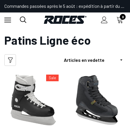
Commandes passées après le 5 août : expédition à partir du 24.
0
Accueil
Shop
Patins à glace
Patins Ligne éco
Patins Ligne éco
Sale