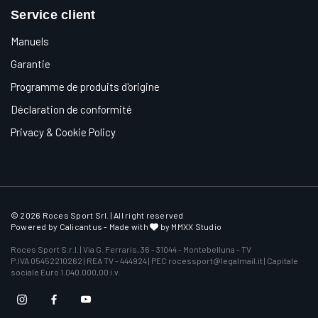
Service client
Manuels
Garantie
Programme de produits d'origine
Déclaration de conformité
Privacy & Cookie Policy
© 2026 Roces Sport Srl. | All right reserved
Powered by
Calicantus
- Made with
by MMXX Studio
Roces Sport S.r.l. | Via G. Ferraris, 36 - 31044 - Montebelluna - TV
P.IVA 05452210262 | REA TV - 444924 | PEC rocessport@legalmail.it | Capitale
sociale Euro 1.040.000,00 i.v.