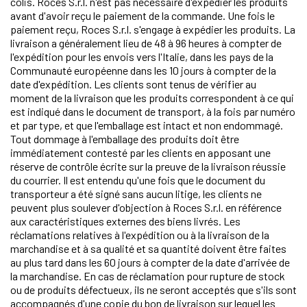
colis. Roces S.r.l. n'est pas nécessaire d'expédier les produits
avant d'avoir reçu le paiement de la commande. Une fois le
paiement reçu, Roces S.r.l. s'engage à expédier les produits. La
livraison a généralement lieu de 48 à 96 heures à compter de
l'expédition pour les envois vers l'Italie, dans les pays de la
Communauté européenne dans les 10 jours à compter de la
date d'expédition. Les clients sont tenus de vérifier au
moment de la livraison que les produits correspondent à ce qui
est indiqué dans le document de transport, à la fois par numéro
et par type, et que l'emballage est intact et non endommagé.
Tout dommage à l'emballage des produits doit être
immédiatement contesté par les clients en apposant une
réserve de contrôle écrite sur la preuve de la livraison réussie
du courrier. Il est entendu qu'une fois que le document du
transporteur a été signé sans aucun litige, les clients ne
peuvent plus soulever d'objection à Roces S.r.l. en référence
aux caractéristiques externes des biens livrés. Les
réclamations relatives à l'expédition ou à la livraison de la
marchandise et à sa qualité et sa quantité doivent être faites
au plus tard dans les 60 jours à compter de la date d'arrivée de
la marchandise. En cas de réclamation pour rupture de stock
ou de produits défectueux, ils ne seront acceptés que s'ils sont
accompagnés d'une copie du bon de livraison sur lequel les