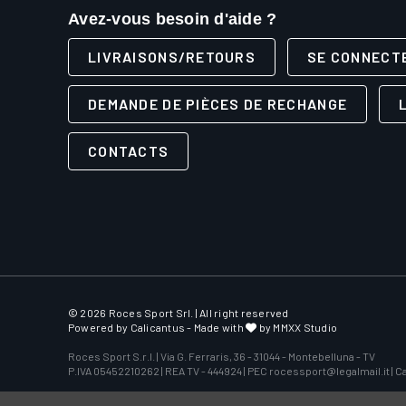
Avez-vous besoin d'aide ?
LIVRAISONS/RETOURS
SE CONNECT
DEMANDE DE PIÈCES DE RECHANGE
CONTACTS
© 2026 Roces Sport Srl. | All right reserved
Powered by
Calicantus
- Made with
by MMXX Studio
Roces Sport S.r.l. | Via G. Ferraris, 36 - 31044 - Montebelluna - TV
P.IVA 05452210262 | REA TV - 444924 | PEC rocessport@legalmail.it | Cap