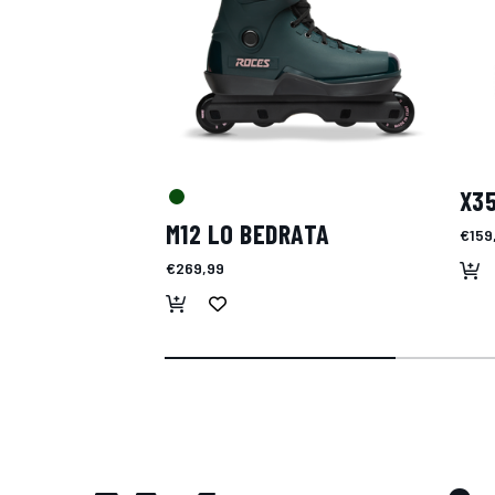
X35
M12 LO BEDRATA
€159
€269,99