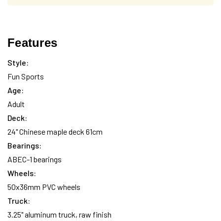
Hurry
Stock
up!
Features
actuel :
only
left
Style:
Fun Sports
Age:
Adult
Deck:
24" Chinese maple deck 61cm
Bearings:
ABEC-1 bearings
Wheels:
50x36mm PVC wheels
Truck:
3.25" aluminum truck, raw finish