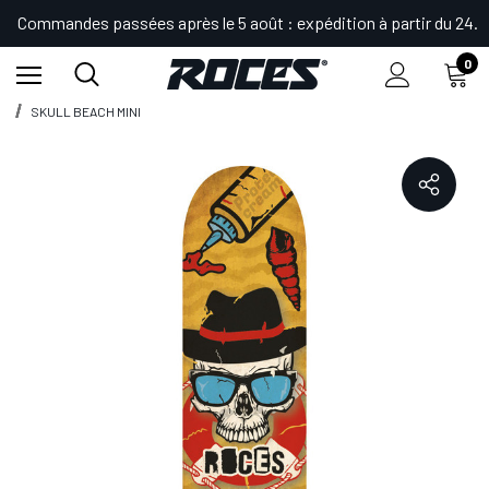
Commandes passées après le 5 août : expédition à partir du 24.
0
Accueil
Shop
Sports amusants
Planches
SKULL BEACH MINI