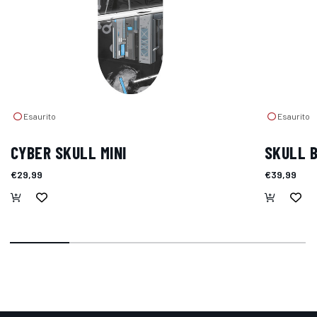
Esaurito
Esaurito
CYBER SKULL MINI
SKULL B
€29,99
€39,99