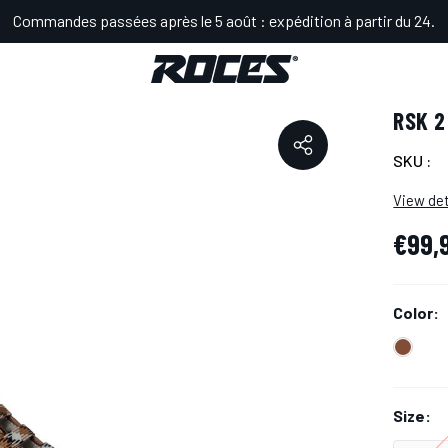
Commandes passées après le 5 août : expédition à partir du 24.
K 2 ECO- FUR
RSK 2
SKU :
View det
€99,
Color:
Size: