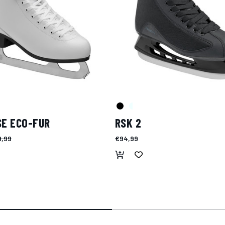
SE ECO-FUR
RSK 2
9,99
€94,99