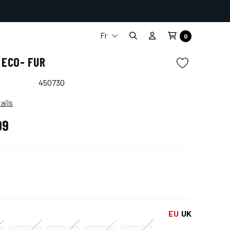
Fr
0
It
 ECO- FUR
En
De
450730
Es
ails
99
EU
UK