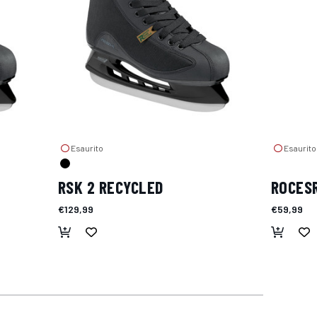
Esaurito
Esaurito
RSK 2 RECYCLED
ROCES
€129,99
€59,99