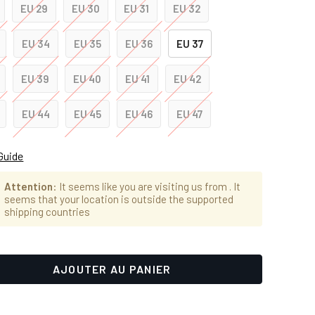
EU 29
EU 30
EU 31
EU 32
EU 34
EU 35
EU 36
EU 37
EU 39
EU 40
EU 41
EU 42
EU 44
EU 45
EU 46
EU 47
Guide
Attention
: It seems like you are visiting us from
. It
seems that your location is outside the supported
shipping countries