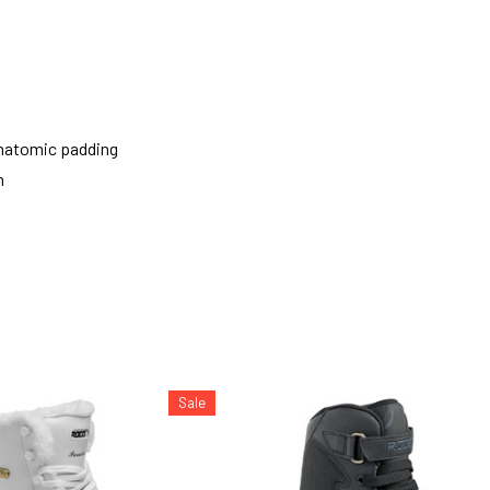
anatomic padding
m
Sale