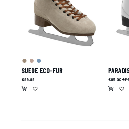
SUEDE ECO-FUR
PARADI
€99,99
€85,00
€11