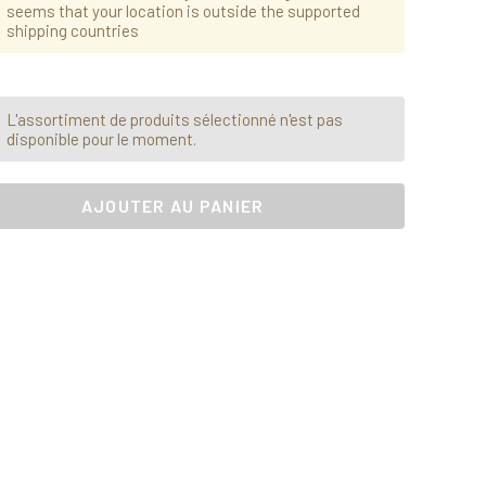
seems that your location is outside the supported
shipping countries
L'assortiment de produits sélectionné n'est pas
disponible pour le moment.