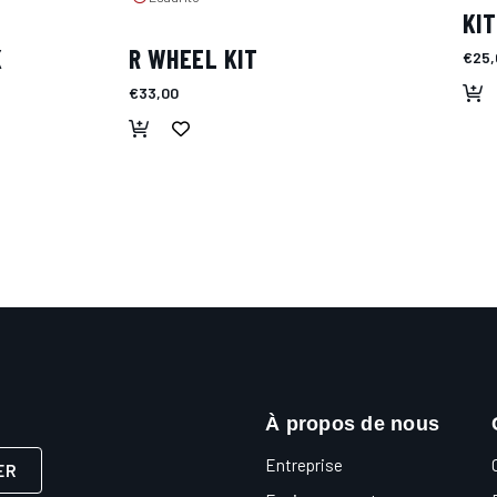
KI
K
R WHEEL KIT
€25,
€33,00
À propos de nous
Entreprise
ER