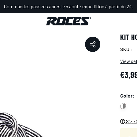
Commandes passées après le 5 août : expédition à partir du 24.
CKEY LACES
KIT H
SKU :
View det
€3,9
Color:
Size 