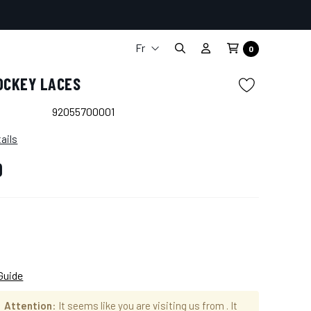
Fr
0
It
OCKEY LACES
En
De
92055700001
Es
ails
9
Guide
Attention
: It seems like you are visiting us from
. It