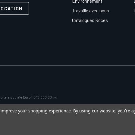
Environnement
LOCATION
Travaille avec nous
Catalogues Roces
itale sociale Euro 1.040.000,00 i.v.
to improve your shopping experience.
By using our website, you're a