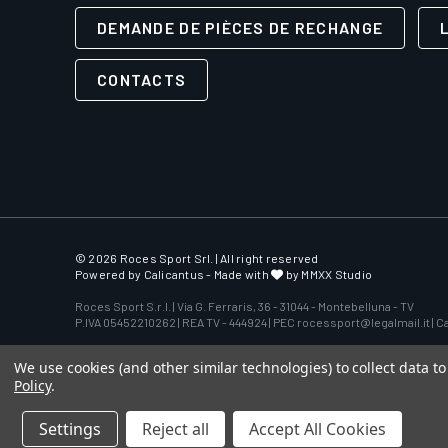
DEMANDE DE PIÈCES DE RECHANGE
CONTACTS
© 2026 Roces Sport Srl. | All right reserved
Powered by
Calicantus
- Made with
by MMXX Studio
Roces Sport S.r.l. | Via G. Ferraris, 36 - 31044 - Montebelluna - TV
P.IVA 05452210262 | REA TV - 444924 | PEC rocessport@legalmail.it | Cap
We use cookies (and other similar technologies) to collect data 
Policy
.
Settings
Reject all
Accept All Cookies