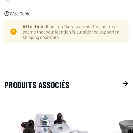
Size Guide
Attention
: It seems like you are visiting us from
. It
seems that your location is outside the supported
shipping countries
Hurry
Stock
up!
actuel :
only
left
PRODUITS ASSOCIÉS