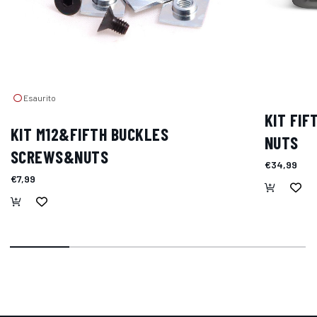
Esaurito
KIT FIF
KIT M12&FIFTH BUCKLES
NUTS
SCREWS&NUTS
€34,99
€7,99