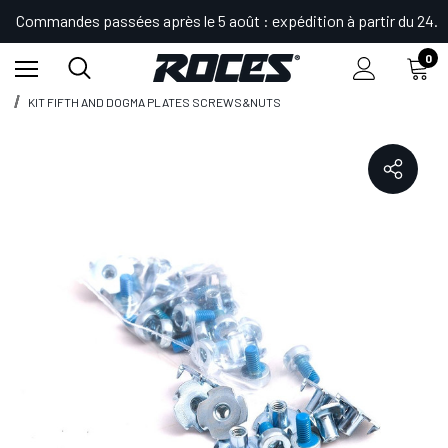
Commandes passées après le 5 août : expédition à partir du 24.
0
Accueil
Shop
Accessoires
Boulons et matériel
KIT FIFTH AND DOGMA PLATES SCREWS&NUTS