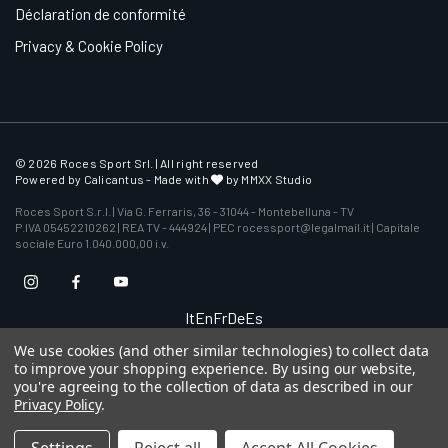
Déclaration de conformité
Privacy & Cookie Policy
© 2026 Roces Sport Srl. | All right reserved
Powered by
Calicantus
- Made with
by MMXX Studio
Roces Sport S.r.l. | Via G. Ferraris, 36 - 31044 - Montebelluna - TV
P.IVA 05452210262 | REA TV - 444924 | PEC rocessport@legalmail.it | Capitale
sociale Euro 1.040.000,00 i.v.
It
En
Fr
De
Es
We use cookies (and other similar technologies) to collect data
to improve your shopping experience.
By using our website,
you're agreeing to the collection of data as described in our
Privacy Policy
.