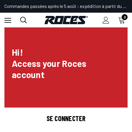
Commandes passées après le 5 août : expédition à partir du 24.
0
Hi!
Access your Roces
account
SE CONNECTER