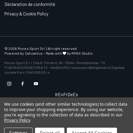
Déclaration de conformité
Privacy & Cookie Policy
© 2026 Roces Sport Srl. | All right reserved
Powered by
Calicantus
- Made with
by MMXX Studio
Roces Sport S.r.l. | Via G. Ferraris, 36 - 31044 - Montebelluna - TV
P.IVA 05452210262 | REA TV - 444924 | PEC rocessport@legalmail.it | Capitale
sociale Euro 1.040.000,00 i.v.
It
En
Fr
De
Es
We use cookies (and other similar technologies) to collect data
to improve your shopping experience.
By using our website,
you're agreeing to the collection of data as described in our
Privacy Policy
.