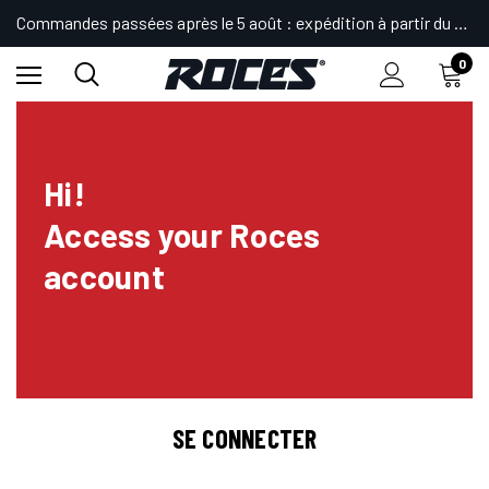
Commandes passées après le 5 août : expédition à partir du 24.
0
Hi!
Access your Roces
account
SE CONNECTER