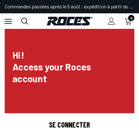
Commandes passées après le 5 août : expédition à partir du 24.
0
Hi!
Access your Roces
account
SE CONNECTER