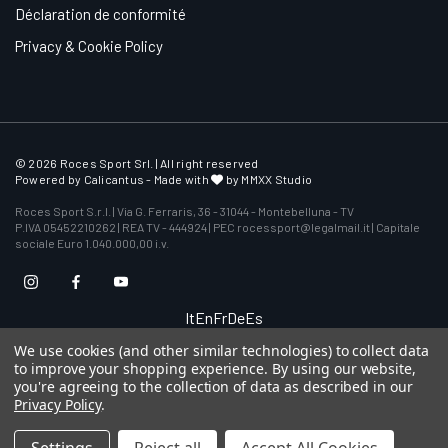
Déclaration de conformité
Privacy & Cookie Policy
© 2026 Roces Sport Srl. | All right reserved
Powered by
Calicantus
- Made with
by MMXX Studio
Roces Sport S.r.l. | Via G. Ferraris, 36 - 31044 - Montebelluna - TV
P.IVA 05452210262 | REA TV - 444924 | PEC rocessport@legalmail.it | Capitale
sociale Euro 1.040.000,00 i.v.
It
En
Fr
De
Es
We use cookies (and other similar technologies) to collect data
to improve your shopping experience.
By using our website,
you're agreeing to the collection of data as described in our
Privacy Policy
.