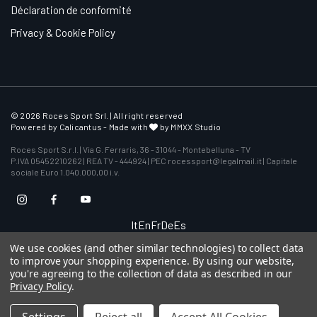
Déclaration de conformité
Privacy & Cookie Policy
© 2026 Roces Sport Srl. | All right reserved
Powered by
Calicantus
- Made with
by MMXX Studio
Roces Sport S.r.l. | Via G. Ferraris, 36 - 31044 - Montebelluna - TV
P.IVA 05452210262 | REA TV - 444924 | PEC rocessport@legalmail.it | Capitale
sociale Euro 1.040.000,00 i.v.
It
En
Fr
De
Es
We use cookies (and other similar technologies) to collect data
to improve your shopping experience.
By using our website,
you're agreeing to the collection of data as described in our
Privacy Policy
.