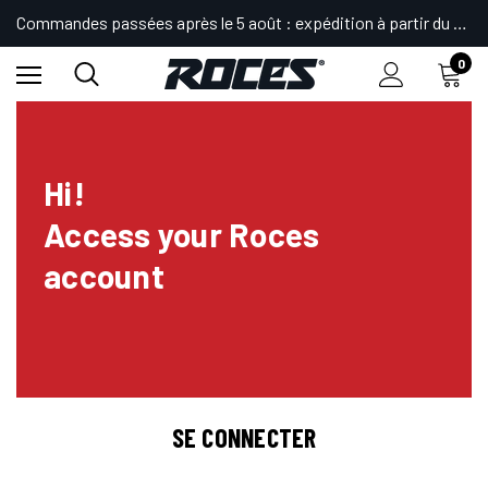
Commandes passées après le 5 août : expédition à partir du 24.
0
Hi!
Access your Roces
account
SE CONNECTER